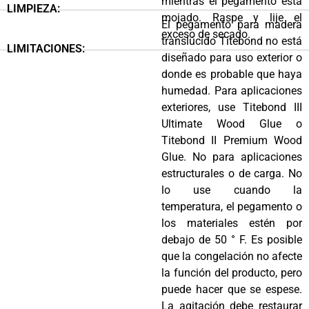
mientras el pegamento está
LIMPIEZA:
mojado. Raspe y lije el
El pegamento para madera
exceso de secado.
translúcido Titebond no está
LIMITACIONES:
diseñado para uso exterior o
donde es probable que haya
humedad. Para aplicaciones
exteriores, use Titebond III
Ultimate Wood Glue o
Titebond II Premium Wood
Glue. No para aplicaciones
estructurales o de carga. No
lo use cuando la
temperatura, el pegamento o
los materiales estén por
debajo de 50 ° F. Es posible
que la congelación no afecte
la función del producto, pero
puede hacer que se espese.
La agitación debe restaurar