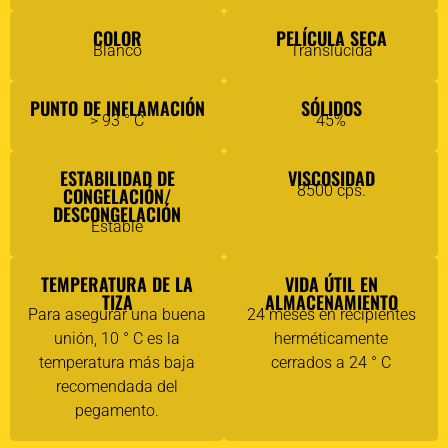
COLOR
PELÍCULA SECA
Blanco
Translúcida
PUNTO DE INFLAMACIÓN
SÓLIDOS
> 93 ° C
45%
ESTABILIDAD DE
VISCOSIDAD
8500 cps.
CONGELACIÓN/
DESCONGELACIÓN
Estable
TEMPERATURA DE LA
VIDA ÚTIL EN
TIZA
ALMACENAMIENTO
Para asegurar una buena
24 meses en recipientes
unión, 10 ° C es la
herméticamente
temperatura más baja
cerrados a 24 ° C
recomendada del
pegamento.