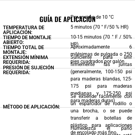
GUÍA DE APLICACIÓN
Por encima de 10 °C
5 minutos (70 ° F/50 % HR)
TEMPERATURA DE
APLICACIÓN:
10-15 minutos (70 ° F / 50%
TIEMPO DE MONTAJE
ABIERTO:
HR)
Aproximadamente 6
TIEMPO TOTAL DE
MONTAJE:
milésimas de pulgada o 250
Suficiente para unir
EXTENSIÓN MÍNIMA
pies cuadrados por galón
REQUERIDA:
firmemente las juntas
PRESIÓN DE SUJECIÓN
(generalmente, 100-150 psi
REQUERIDA:
para maderas blandas, 125-
175 psi para maderas
medianas y 175-250 psi
Se extiende fácilmente con
para maderas duras)
un esparcidor de rodillo o
MÉTODO DE APLICACIÓN:
una brocha, o se puede
transferir a botellas de
plástico para aplicaciones
Humedezca el paño
de encolado más fino.