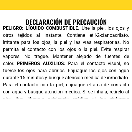
DECLARACIÓN DE PRECAUCIÓN
PELIGRO: LÍQUIDO COMBUSTIBLE.
Une la piel, los ojos y
otros tejidos al instante. Contiene etil-2-cianoacrilato.
Irritante para los ojos, la piel y las vías respiratorias. No
permita el contacto con los ojos o la piel. Evite respirar
vapores. No trague. Mantener alejado de fuentes de
calor.
PRIMEROS AUXILIOS:
Para el contacto visual, no
fuerce los ojos para abrirlos. Enjuague los ojos con agua
durante 15 minutos y busque atención médica de inmediato.
Para el contacto con la piel, enjuague el área de contacto
con agua y busque atención médica. Si se inhala, retírelo al
aire libre. Busque asistencia médica si los síntomas
persisten. Consulte la hoja de datos de seguridad para
obtener información adicional. No debe usarse en productos
en contacto con alimentos. Utilice el pegamento para
madera premium Titebond III o el pegamento para madera