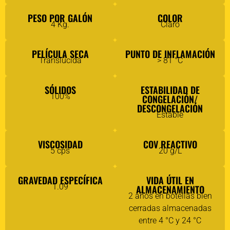
PESO POR GALÓN
COLOR
4 Kg.
Claro
PELÍCULA SECA
PUNTO DE INFLAMACIÓN
Translúcida
> 81 °C
SÓLIDOS
ESTABILIDAD DE
100%
CONGELACIÓN/
DESCONGELACIÓN
Estable
VISCOSIDAD
COV REACTIVO
5 cps
20 g/L
GRAVEDAD ESPECÍFICA
VIDA ÚTIL EN
1.09
ALMACENAMIENTO
2 años en botellas bien
cerradas almacenadas
entre 4 °C y 24 °C