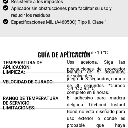
Resistente a los impactos
Aplicador sin obstrucciones para facilitar su uso y
reducir los residuos
Especificaciones MIL (A46050C) Tipo II, Clase 1
GUÍA DE APLICACIÓN
Por encima de 10 °C
Usa acetona. Siga las
TEMPERATURA DE
APLICACIÓN:
precauciones del proveedor
Manejo de 5 segundos,
LIMPIEZA:
de solventes.
juego de 3 segundos, curado
VELOCIDAD DE CURADO:
de 30 segundos. *Curado
-54 °C a 93 °C
completo en 8 horas.
El adhesivo para madera
RANGO DE TEMPERATURA
DE SERVICIO:
delgada Titebond Instant
LIMITACIONES:
Bond no está diseñado para
uso exterior o donde es
probable que haya