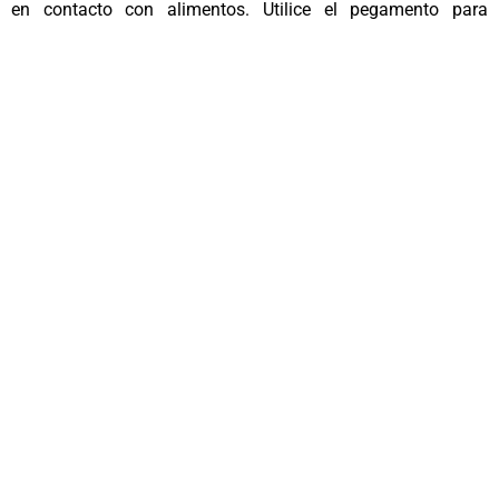
en contacto con alimentos. Utilice el pegamento para
madera premium Titebond III o el pegamento para madera
Titebond II Ultimate para los artículos utilizados para el
contacto indirecto con alimentos.
MANTENER FUERA DEL
ALCANCE DE LOS NIÑOS
.
ÚNASE A NUESTRA RED
Explora oportunidades como
nuestro distribuidor de
productos
Forme parte de nuestro equipo de distribución.
Ofrecemos
productos adhesivos de alta calidad para aplicaciones de
madera, tanto cotidianas como industriales.
Únase a
nosotros y expanda su negocio con nuestra confiable