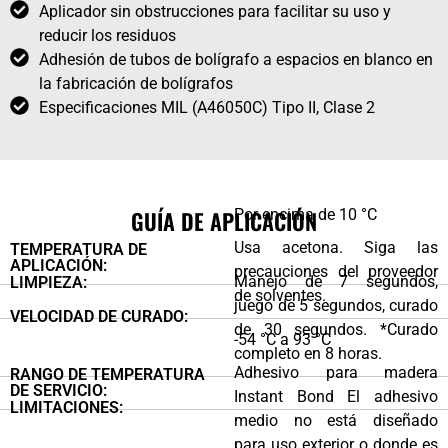
Aplicador sin obstrucciones para facilitar su uso y
reducir los residuos
Adhesión de tubos de bolígrafo a espacios en blanco en
la fabricación de bolígrafos
Especificaciones MIL (A46050C) Tipo II, Clase 2
GUÍA DE APLICACIÓN
Por encima de 10 °C
Usa acetona. Siga las
TEMPERATURA DE
APLICACIÓN:
precauciones del proveedor
Manejo de 7 segundos,
LIMPIEZA:
de solventes.
juego de 5 segundos, curado
VELOCIDAD DE CURADO:
de 30 segundos. *Curado
-54 °C a 93 °C
completo en 8 horas.
Adhesivo para madera
RANGO DE TEMPERATURA
DE SERVICIO:
Instant Bond El adhesivo
LIMITACIONES:
medio no está diseñado
para uso exterior o donde es