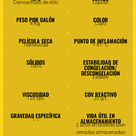
Cianoacrilato de etilo
Líquido
PESO POR GALÓN
COLOR
4 Kg.
Claro
PELÍCULA SECA
PUNTO DE INFLAMACIÓN
Translúcida
> 81 °C
SÓLIDOS
ESTABILIDAD DE
100%
CONGELACIÓN/
DESCONGELACIÓN
Estable
VISCOSIDAD
COV REACTIVO
120 cps
20 g/L
GRAVEDAD ESPECÍFICA
VIDA ÚTIL EN
1.1
ALMACENAMIENTO
2 años en botellas bien
cerradas almacenadas