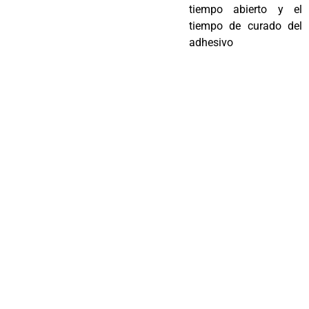
tiempo abierto y el
tiempo de curado del
adhesivo
CAUTELA:
No lije, frote ni
lije ningún material que se
sospeche que contiene
fibras de asbesto. Se sabe
que el asbesto causa cáncer.
La ley federal requiere que el
asbesto sea manejado por
un contratista de materiales
peligrosos con licencia y
certificado.
*
El tiempo de flash
recomendado para el
adhesivo para pisos de
madera de uretano Titebond
811 Advantage es de
30
minutos
, dependiendo de la