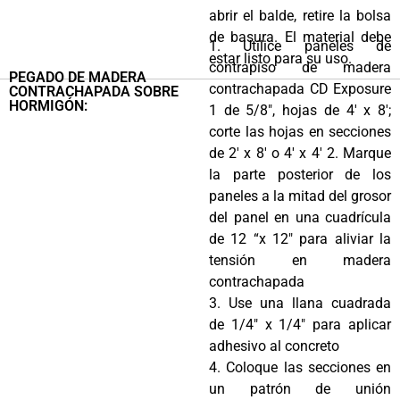
abrir el balde, retire la bolsa
de basura. El material debe
1. Utilice paneles de
estar listo para su uso.
contrapiso de madera
PEGADO DE MADERA
contrachapada CD Exposure
CONTRACHAPADA SOBRE
HORMIGÓN:
1 de 5/8″, hojas de 4′ x 8′;
corte las hojas en secciones
de 2′ x 8′ o 4′ x 4′ 2. Marque
la parte posterior de los
paneles a la mitad del grosor
del panel en una cuadrícula
de 12 “x 12″ para aliviar la
tensión en madera
contrachapada
3. Use una llana cuadrada
de 1/4″ x 1/4″ para aplicar
adhesivo al concreto
4. Coloque las secciones en
un patrón de unión