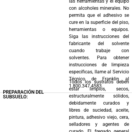
las herramientas y el equipo
con alcoholes minerales. No
permita que el adhesivo se
cure en la superficie del piso,
herramientas o equipos.
Siga las instrucciones del
fabricante del solvente
cuando trabaje con
solventes. Para obtener
instrucciones de limpieza
específicas, llame al Servicio
Técnico de Franklin al
Todos los sustratos deben
1.800.347.4583.
estar limpios, secos,
PREPARACIÓN DEL
estructuralmente sólidos,
SUBSUELO:
debidamente curados y
libres de suciedad, aceite,
pintura, adhesivo viejo, cera,
selladores y agentes de
curado. El fregado general