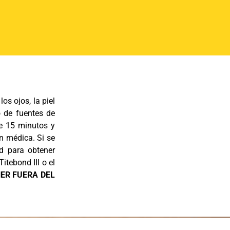
los ojos, la piel
o de fuentes de
te 15 minutos y
n médica. Si se
ad para obtener
tebond III o el
ER FUERA DEL