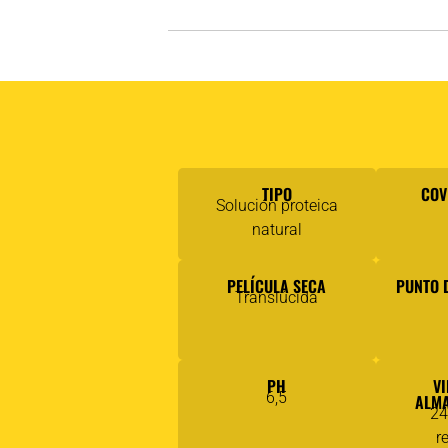
TIPO
COV
Solución proteica
natural
PELÍCULA SECA
PUNTO 
Translúcida
PH
VI
6,5
ALM
24
r