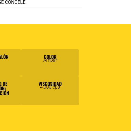
E SE CONGELE.
ALÓN
COLOR
Ámbar
D DE
VISCOSIDAD
4,000 cps
ÓN/
CIÓN