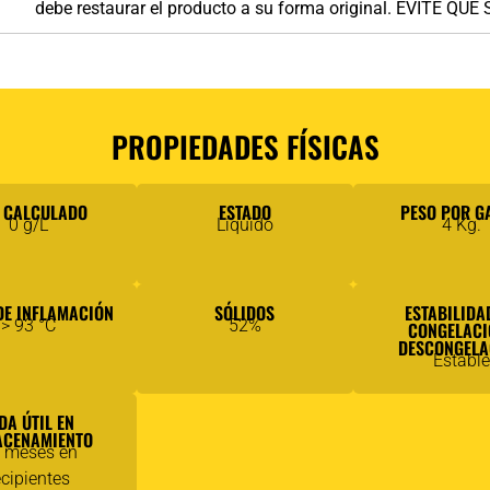
debe restaurar el producto a su forma original. EVITE QU
PROPIEDADES FÍSICAS
 CALCULADO
ESTADO
PESO POR G
0 g/L
Líquido
4 Kg.
DE INFLAMACIÓN
SÓLIDOS
ESTABILIDA
> 93 °C
52%
CONGELACI
DESCONGELA
Estable
DA ÚTIL EN
ACENAMIENTO
 meses en
ecipientes