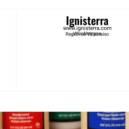
Ignisterra
www.ignisterra.com
Villa Alemana
Región de Valparaíso